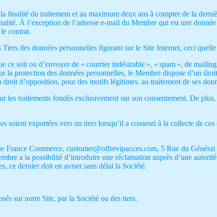
a finalité du traitement et au maximum deux ans à compter de la dernière
lité. À l’exception de l’adresse e-mail du Membre qui est une donnée 
le contrat.
s Tiers des données personnelles figurant sur le Site Internet, ceci quelle 
que ce soit ou d’envoyer de « courrier indésirable », « spam », de mail
 la protection des données personnelles, le Membre dispose d’un droit d
roit d’opposition, pour des motifs légitimes, au traitement de ses donn
r les traitements fondés exclusivement sur son consentement. De plus, l
 soient exportées vers un tiers lorsqu’il a consenti à la collecte de ce
tique France Commerce, customer@offrevipacces.com, 5 Rue du Général
Membre a la possibilité d’introduire une réclamation auprès d’une autori
s, ce dernier doit en aviser sans délai la Société.
sés sur notre Site, par la Société ou des tiers.